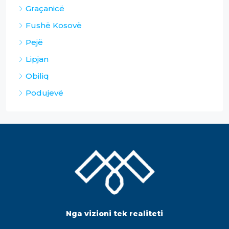
Graçanicë
Fushë Kosovë
Pejë
Lipjan
Obiliq
Podujevë
Nga vizioni tek realiteti