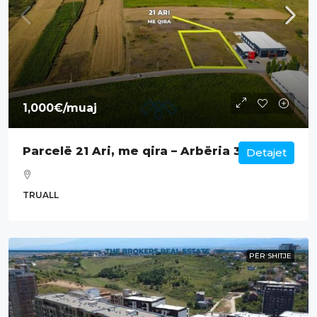
1,000€
/muaj
Parcelë 21 Ari, me qira – Arbëria 3.
Detajet
TRUALL
PËR SHITJE