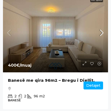
400€
/muaj
Banesë me qira 96m2 – Bregu i Diellit.
Detajet
2
2
96
m2
BANESË