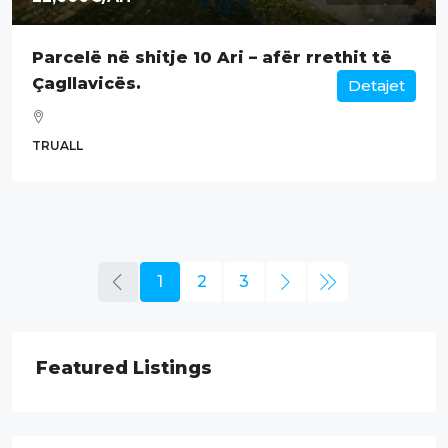
Parcelë në shitje 10 Ari – afër rrethit të
Çagllavicës.
Detajet
TRUALL
1
2
3
Featured Listings