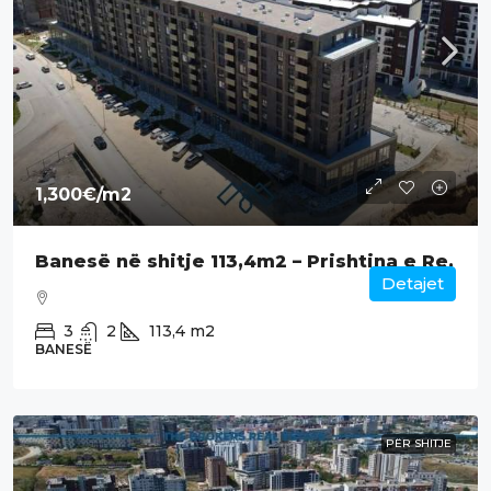
1,300€
/m2
Banesë në shitje 113,4m2 – Prishtina e Re.
Detajet
3
2
113,4
m2
BANESË
PËR SHITJE