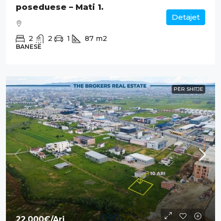
poseduese – Mati 1.
Detajet
2
2
1
87
m2
BANESË
PËR SHITJE
22,000€
/Ari