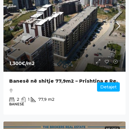
1,300€
/m2
Banesë në shitje 77,9m2 – Prishtina e Re.
Detajet
2
1
77,9
m2
BANESË
ME QIRA