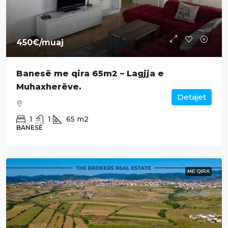
450€
/muaj
Banesë me qira 65m2 – Lagjja e
Muhaxherëve.
Detajet
1
1
65
m2
BANESË
ME QIRA