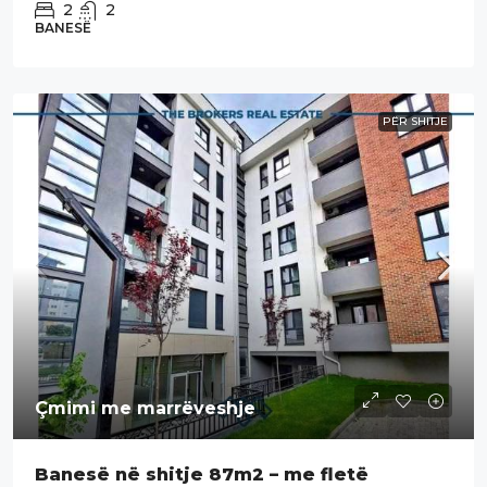
2
2
BANESË
PËR SHITJE
Çmimi me marrëveshje
Banesë në shitje 87m2 – me fletë