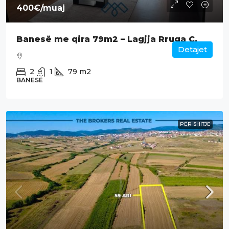
400€
/muaj
Banesë me qira 79m2 – Lagjja Rruga C.
Detajet
2
1
79
m2
BANESË
PËR SHITJE