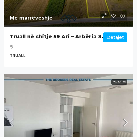
Me marrëveshje
Truall në shitje 59 Ari – Arbëria 3.
Detajet
TRUALL
ME QIRA