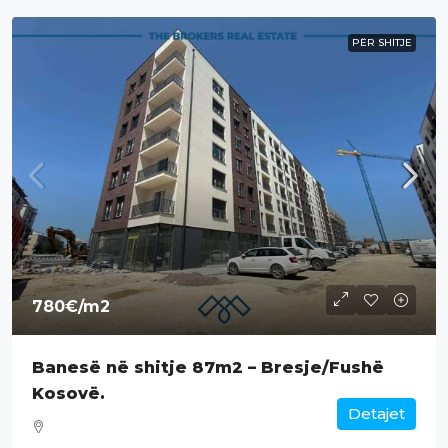
PËR SHITJE
780€
/m2
Banesë në shitje 87m2 – Bresje/Fushë
Kosovë.
Detajet