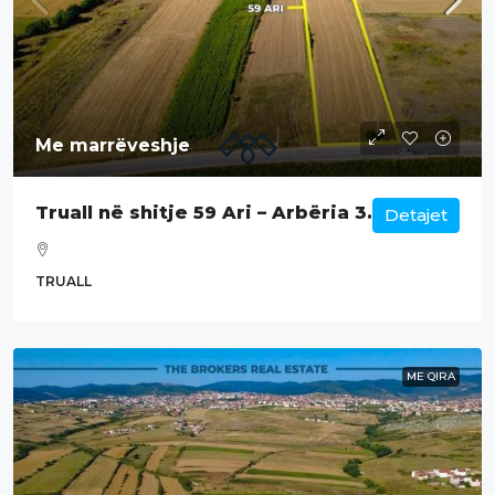
Me marrëveshje
Truall në shitje 59 Ari – Arbëria 3.
Detajet
TRUALL
ME QIRA