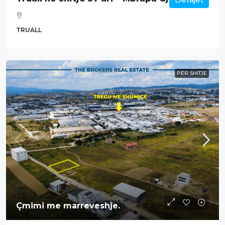
TRUALL
PËR SHITJE
Çmimi me marreveshje.