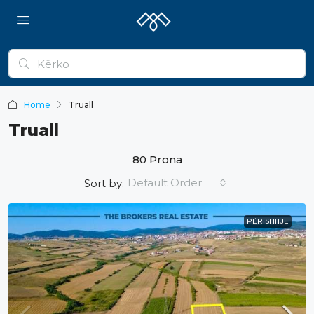
Home
Truall
Truall
80 Prona
Default Order
Sort by:
PËR SHITJE