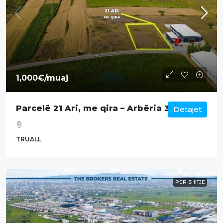
1,000€
/muaj
Parcelë 21 Ari, me qira – Arbëria 3.
Detajet
TRUALL
PËR SHITJE