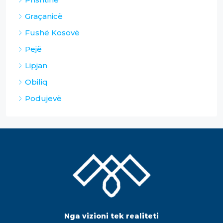
Graçanicë
Fushë Kosovë
Pejë
Lipjan
Obiliq
Podujevë
Nga vizioni tek realiteti