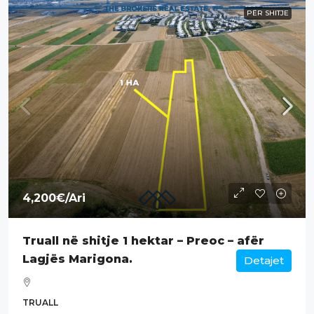
PËR SHITJE
4,200€
/Ari
Truall në shitje 1 hektar – Preoc – afër
Lagjës Marigona.
Detajet
TRUALL