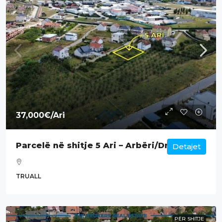
37,000€
/Ari
Parcelë në shitje 5 Ari – Arbëri/Dragodan.
Detajet
TRUALL
PËR SHITJE