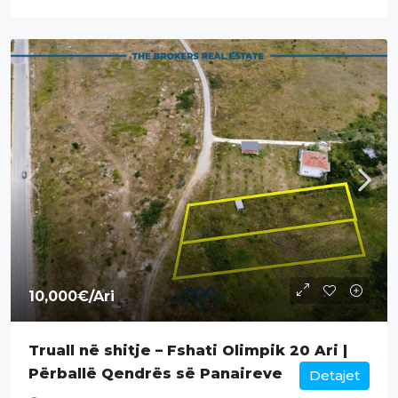
10,000€
/Ari
Truall në shitje – Fshati Olimpik 20 Ari |
Përballë Qendrës së Panaireve
Detajet