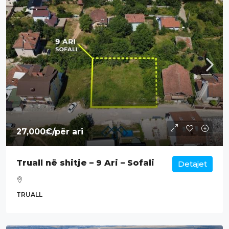
27,000€
/për ari
Truall në shitje – 9 Ari – Sofali
Detajet
TRUALL