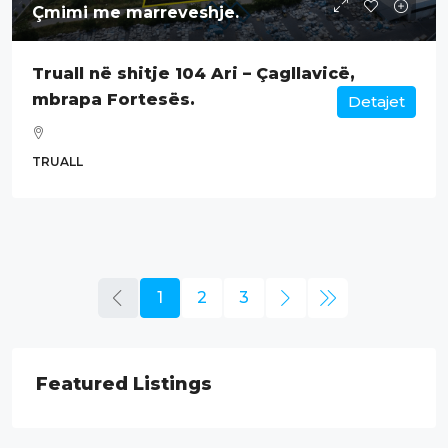
Çmimi me marreveshje.
Truall në shitje 104 Ari – Çagllavicë,
mbrapa Fortesës.
Detajet
TRUALL
1
2
3
Featured Listings