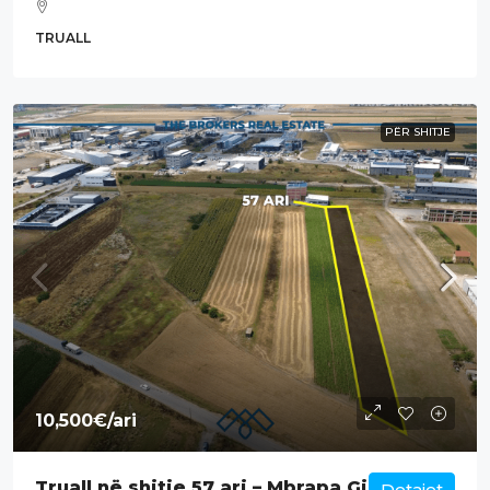
TRUALL
PËR SHITJE
10,500€
/ari
Truall në shitje 57 ari – Mbrapa Gjirafës
Detajet