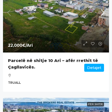
22,000€
/Ari
Parcelë në shitje 10 Ari – afër rrethit të
Çagllavicës.
Detajet
TRUALL
PËR SHITJE