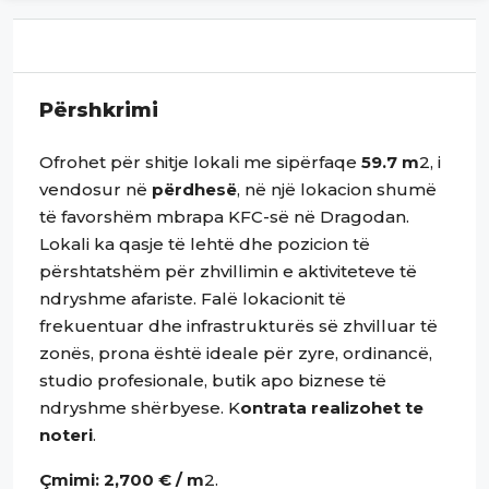
Përshkrimi
Ofrohet për shitje lokali me sipërfaqe
59.7 m
2, i
vendosur në
përdhesë
, në një lokacion shumë
të favorshëm mbrapa KFC-së në Dragodan.
Lokali ka qasje të lehtë dhe pozicion të
përshtatshëm për zhvillimin e aktiviteteve të
ndryshme afariste. Falë lokacionit të
frekuentuar dhe infrastrukturës së zhvilluar të
zonës, prona është ideale për zyre, ordinancë,
studio profesionale, butik apo biznese të
ndryshme shërbyese. K
ontrata realizohet te
noteri
.
Çmimi: 2,700 € / m
2.