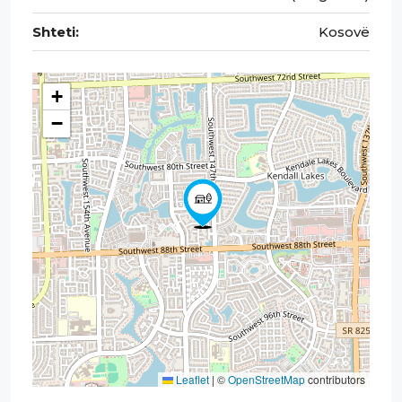
Shteti:
Kosovë
+
−
Leaflet
|
©
OpenStreetMap
contributors