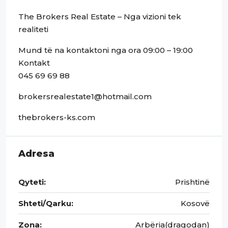
The Brokers Real Estate – Nga vizioni tek
realiteti
Mund të na kontaktoni nga ora 09:00 – 19:00
Kontakt
045 69 69 88
brokersrealestate1@hotmail.com
thebrokers-ks.com
Adresa
Qyteti:
Prishtinë
Shteti/Qarku:
Kosovë
Zona:
Arbëria(dragodan)