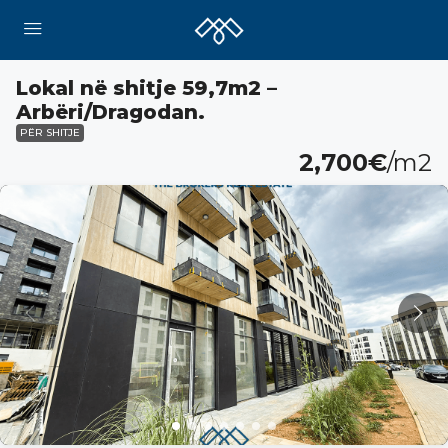
Lokal në shitje 59,7m2 –
Arbëri/Dragodan.
PËR SHITJE
2,700€
/m2