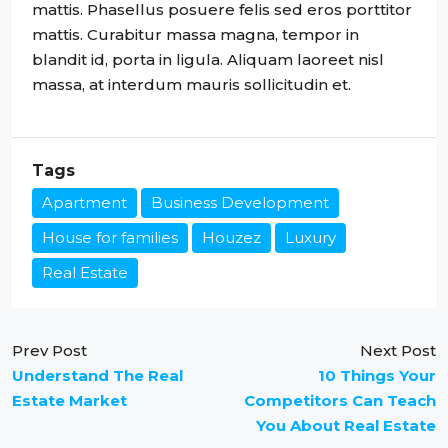
mattis. Phasellus posuere felis sed eros porttitor
mattis. Curabitur massa magna, tempor in
blandit id, porta in ligula. Aliquam laoreet nisl
massa, at interdum mauris sollicitudin et.
Tags
Apartment
Business Development
House for families
Houzez
Luxury
Real Estate
Prev Post
Next Post
Understand The Real
10 Things Your
Estate Market
Competitors Can Teach
You About Real Estate