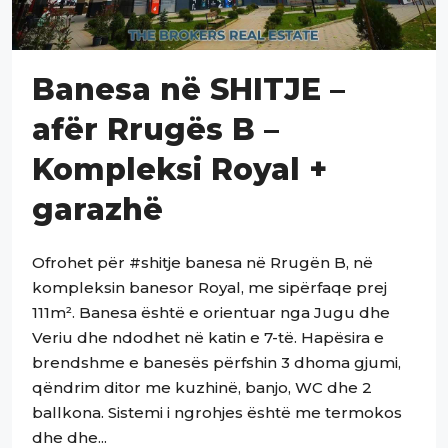
Banesa në SHITJE –
afër Rrugës B –
Kompleksi Royal +
garazhë
Ofrohet për #shitje banesa në Rrugën B, në
kompleksin banesor Royal, me sipërfaqe prej
111m². Banesa është e orientuar nga Jugu dhe
Veriu dhe ndodhet në katin e 7-të. Hapësira e
brendshme e banesës përfshin 3 dhoma gjumi,
qëndrim ditor me kuzhinë, banjo, WC dhe 2
ballkona. Sistemi i ngrohjes është me termokos
dhe dhe...