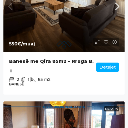
550€
/muaj
Banesë me Qira 85m2 – Rruga B.
Detajet
2
1
85
m2
BANESË
ME QIRA