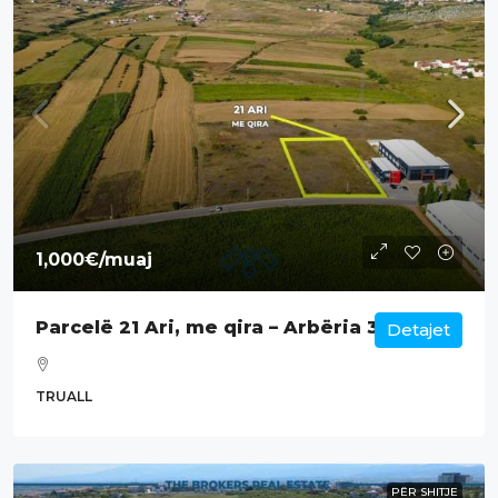
1,000€
/muaj
Parcelë 21 Ari, me qira – Arbëria 3.
Detajet
TRUALL
PËR SHITJE