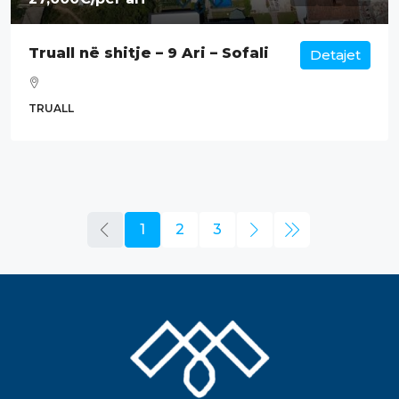
Truall në shitje – 9 Ari – Sofali
Detajet
TRUALL
1
2
3