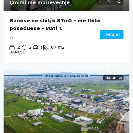
Çmimi me marrëveshje
Banesë në shitje 87m2 – me fletë
poseduese – Mati 1.
Detajet
2
2
1
87
m2
BANESË
PËR SHITJE