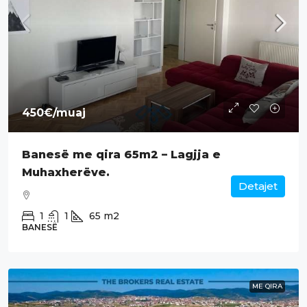
450€
/muaj
Banesë me qira 65m2 – Lagjja e
Muhaxherëve.
Detajet
1
1
65
m2
BANESË
ME QIRA