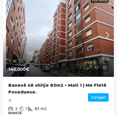
PËR SHITJE
140,000€
Banesë në shitje 83m2 – Mati 1 | Me Fletë
Poseduese.
Detajet
2
1
83
m2
BANESË