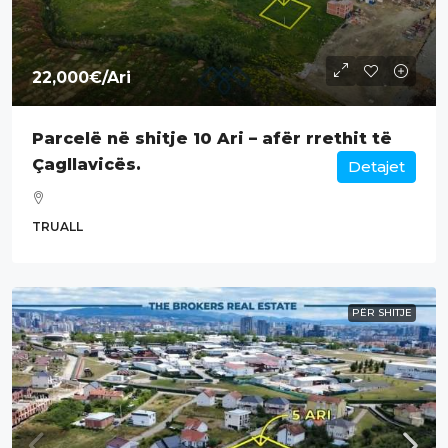
22,000€
/Ari
Parcelë në shitje 10 Ari – afër rrethit të
Çagllavicës.
Detajet
TRUALL
PËR SHITJE