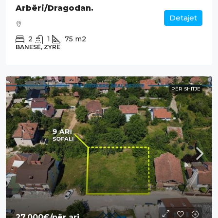
Arbëri/Dragodan.
Detajet
2
1
75
m2
BANESË, ZYRË
PËR SHITJE
27,000€
/për ari