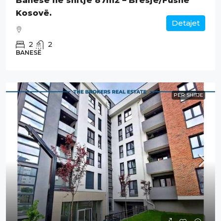
Banesë në shitje 87m2 – Bresje/Fushë
Kosovë.
Detajet
2
2
BANESË
PËR SHITJE