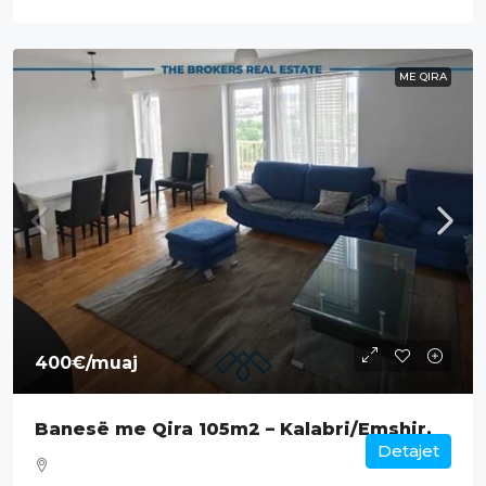
ME QIRA
400€
/muaj
Banesë me Qira 105m2 – Kalabri/Emshir.
Detajet