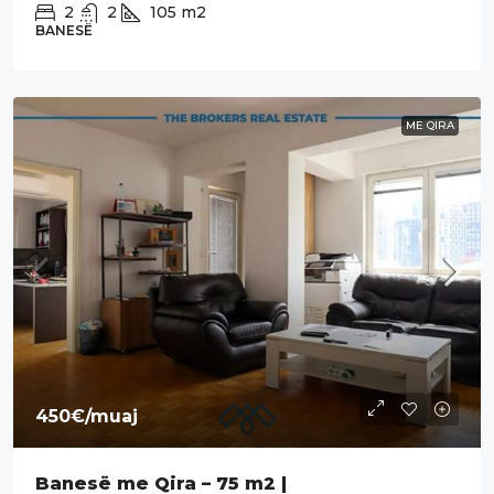
2
2
105
m2
BANESË
ME QIRA
450€
/muaj
Banesë me Qira – 75 m2 |