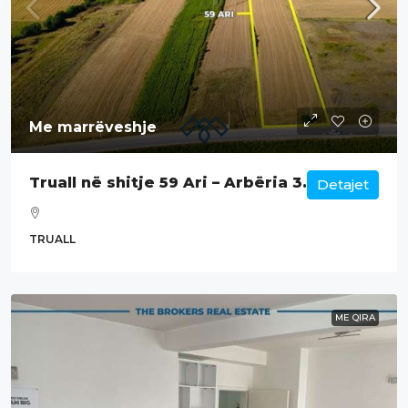
Me marrëveshje
Truall në shitje 59 Ari – Arbëria 3.
Detajet
TRUALL
ME QIRA