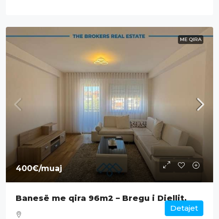
ME QIRA
400€
/muaj
Banesë me qira 96m2 – Bregu i Diellit.
Detajet