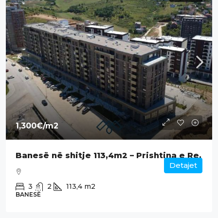
1,300€
/m2
Banesë në shitje 113,4m2 – Prishtina e Re.
Detajet
3
2
113,4
m2
BANESË