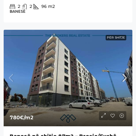
2
2
96
m2
BANESË
PËR SHITJE
780€
/m2