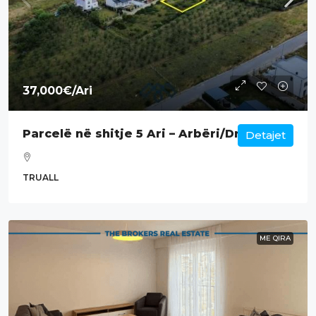
37,000€
/Ari
Parcelë në shitje 5 Ari – Arbëri/Dragodan.
Detajet
TRUALL
ME QIRA