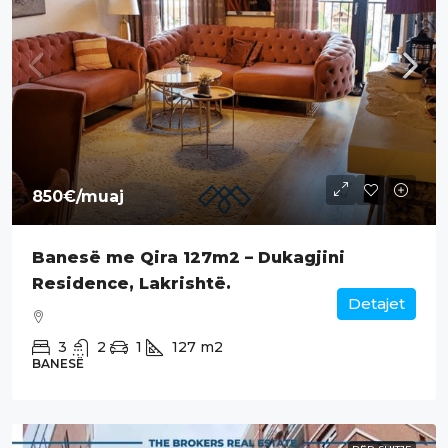
850€
/muaj
Banesë me Qira 127m2 – Dukagjini
Residence, Lakrishtë.
Detajet
3
2
1
127
m2
BANESË