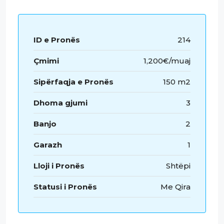
ID e Pronës
214
Çmimi
1,200€/muaj
Sipërfaqja e Pronës
150 m2
Dhoma gjumi
3
Banjo
2
Garazh
1
Lloji i Pronës
Shtëpi
Statusi i Pronës
Me Qira