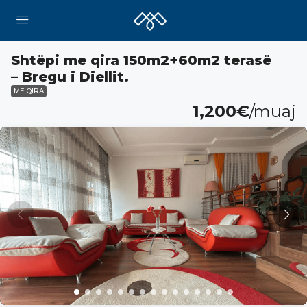
Shtëpi me qira 150m2+60m2 terasë
– Bregu i Diellit.
ME QIRA
1,200€
/muaj