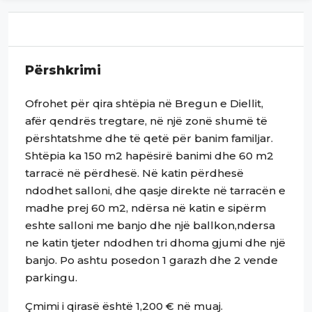
Përshkrimi
Ofrohet për qira shtëpia në Bregun e Diellit,
afër qendrës tregtare, në një zonë shumë të
përshtatshme dhe të qetë për banim familjar.
Shtëpia ka 150 m2 hapësirë banimi dhe 60 m2
tarracë në përdhesë. Në katin përdhesë
ndodhet salloni, dhe qasje direkte në tarracën e
madhe prej 60 m2, ndërsa në katin e sipërm
eshte salloni me banjo dhe një ballkon,ndersa
ne katin tjeter ndodhen tri dhoma gjumi dhe një
banjo. Po ashtu posedon 1 garazh dhe 2 vende
parkingu.
Çmimi i qirasë është 1,200 € në muaj.