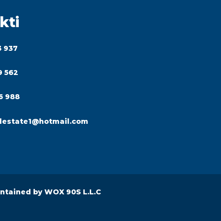
kti
3 937
9 562
6 988
lestate1@hotmail.com
intained by
WOX 90S L.L.C