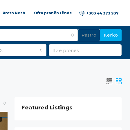
Rreth Nesh
Ofro pronën tënde
+383 44 373 937
Pastro
Kërko
x.
Featured Listings
E