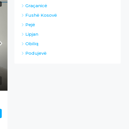
E
Graçanicë
Fushë Kosovë
Pejë
Lipjan
Obiliq
Podujevë