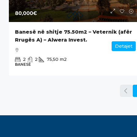
80,000€
Banesë në shitje 75.50m2 – Veternik (afër
Rrugës A) – Alwera Invest.
Detajet
2
2
75,50
m2
BANESË