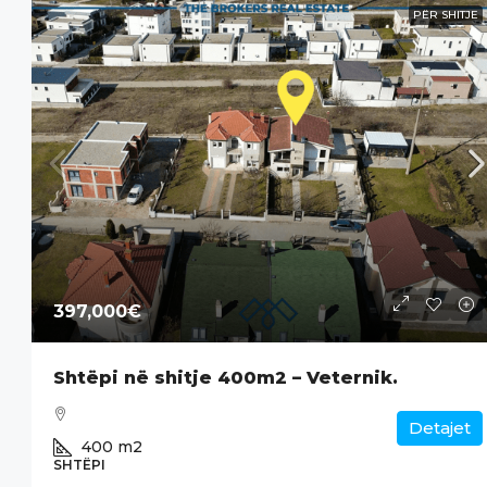
PËR SHITJE
397,000€
Shtëpi në shitje 400m2 – Veternik.
Detajet
400
m2
SHTËPI