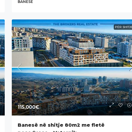
BANESË
PËR SHITJ
115,000€
Banesë në shitje 80m2 me fletë