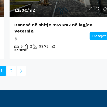
1,250€
/m2
Banesë në shitje 99.73m2 në lagjen
Veternik.
Detajet
3
2
99.73
m2
BANESË
1
2