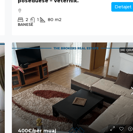
poseduese – Veternik.
Detajet
2
1
80
m2
BANESË
ME QIR
400€
/për muaj