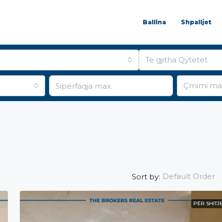
Ballina
Shpalljet
Të gjitha Qytetet
Çmimi ma
Default Order
Sort by:
PËR SHITJ