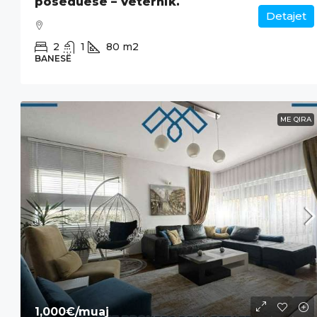
poseduese – Veternik.
Detajet
2
1
80
m2
BANESË
ME QIRA
1,000€
/muaj