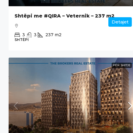
Shtëpi me #QIRA – Veternik – 237 m2
Detajet
3
3
237
m2
SHTËPI
PËR SHITJE