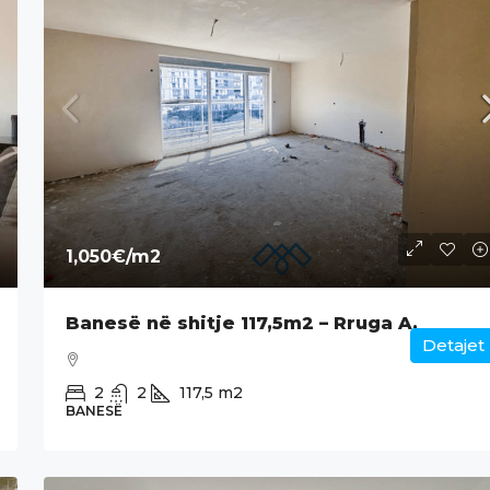
1,050€
/m2
Banesë në shitje 117,5m2 – Rruga A.
Detajet
2
2
117,5
m2
BANESË