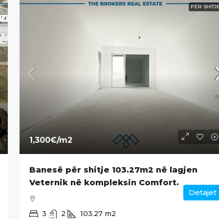
PËR SHITJ
1,300€
/m2
Banesë për shitje 103.27m2 në lagjen
Veternik në kompleksin Comfort.
Detajet
3
2
103.27
m2