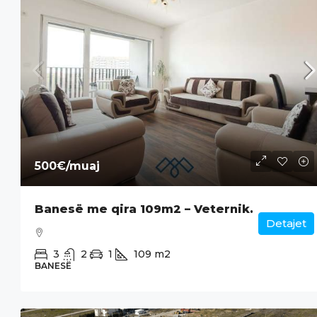
500€
/muaj
Banesë me qira 109m2 – Veternik.
Detajet
3
2
1
109
m2
BANESË