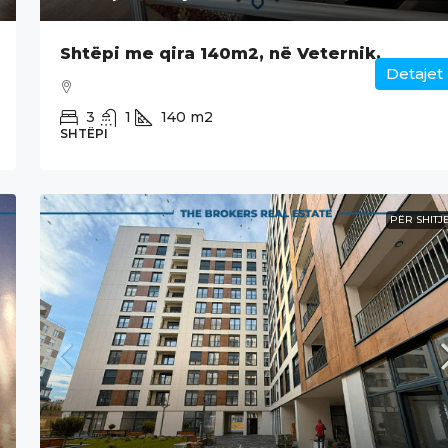
Shtëpi me qira 140m2, në Veternik.
Detajet
3
1
140
m2
SHTËPI
PËR SHITJ