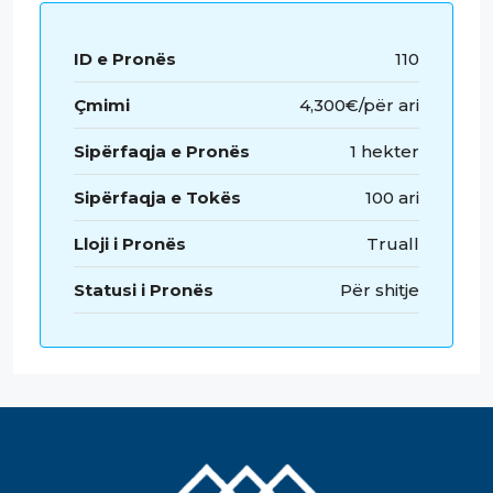
ID e Pronës
110
Çmimi
4,300€/për ari
Sipërfaqja e Pronës
1 hekter
Sipërfaqja e Tokës
100 ari
Lloji i Pronës
Truall
Statusi i Pronës
Për shitje