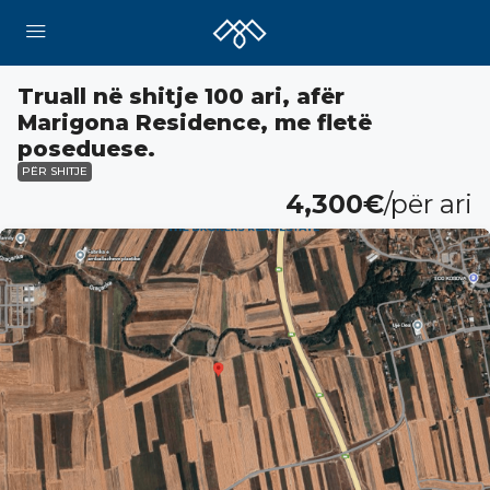
Truall në shitje 100 ari, afër
Marigona Residence, me fletë
poseduese.
PËR SHITJE
4,300€
/për ari