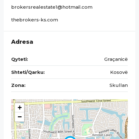
brokersrealestate1@hotmail.com
thebrokers-ks.com
Adresa
Qyteti:
Graçanicë
Shteti/Qarku:
Kosovë
Zona:
Skullan
+
−