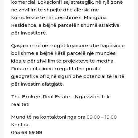
komercial. Lokacioni i saj strategjik, në një zonë
në zhvillim të shpejtë dhe afërsia me
komplekse të rëndësishme si Marigona
Residence, e bëjnë parcelën shumë atraktive
për investitorë.
Qasja e mirë në rrugët kryesore dhe hapësira e
bollshme e bëjnë këtë parcelë një mundësi
ideale për zhvillim të projekteve të mëdha.
Dokumentacioni i rregullt dhe pozita
gjeografike ofrojnë siguri dhe potencial të lartë
për investim afatgjatë.
The Brokers Real Estate – Nga vizioni tek
realiteti
Mund të na kontaktoni nga ora 09:00 – 19:00
Kontakt
045 69 69 88