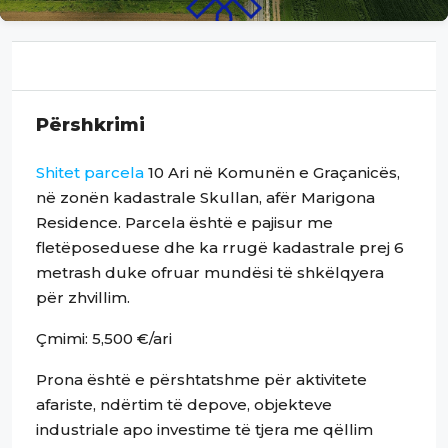
Përshkrimi
Shitet
parcela
10 Ari në Komunën e Graçanicës,
në zonën kadastrale Skullan, afër Marigona
Residence. Parcela është e pajisur me
fletëposeduese dhe ka rrugë kadastrale prej 6
metrash duke ofruar mundësi të shkëlqyera
për zhvillim.
Çmimi: 5,500 €/ari
Prona është e përshtatshme për aktivitete
afariste, ndërtim të depove, objekteve
industriale apo investime të tjera me qëllim