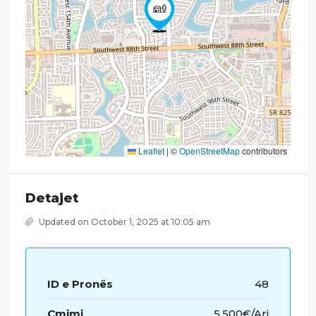
Leaflet
|
©
OpenStreetMap
contributors
Detajet
Updated on October 1, 2025 at 10:05 am
ID e Pronës
48
Çmimi
5,500€/Ari