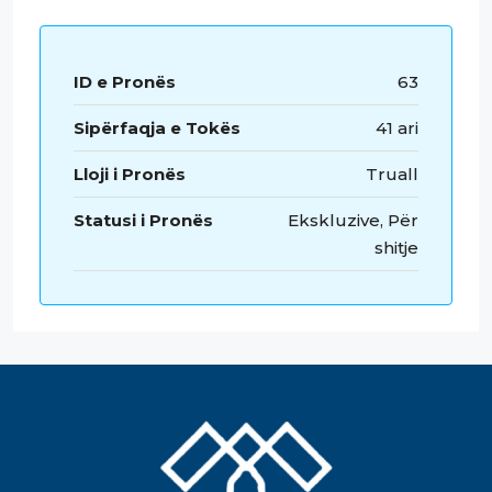
ID e Pronës
63
Sipërfaqja e Tokës
41 ari
Lloji i Pronës
Truall
Statusi i Pronës
Ekskluzive, Për
shitje