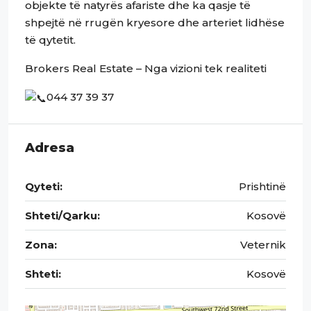
objekte të natyrës afariste dhe ka qasje të
shpejtë në rrugën kryesore dhe arteriet lidhëse
të qytetit.
Brokers Real Estate – Nga vizioni tek realiteti
044 37 39 37
Adresa
Qyteti:
Prishtinë
Shteti/Qarku:
Kosovë
Zona:
Veternik
Shteti:
Kosovë