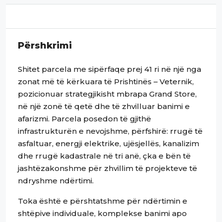
Përshkrimi
Shitet parcela me sipërfaqe prej 41 ri në një nga
zonat më të kërkuara të Prishtinës – Veternik,
pozicionuar strategjikisht mbrapa Grand Store,
në një zonë të qetë dhe të zhvilluar banimi e
afarizmi. Parcela posedon të gjithë
infrastrukturën e nevojshme, përfshirë: rrugë të
asfaltuar, energji elektrike, ujësjellës, kanalizim
dhe rrugë kadastrale në tri anë, çka e bën të
jashtëzakonshme për zhvillim të projekteve të
ndryshme ndërtimi.
Toka është e përshtatshme për ndërtimin e
shtëpive individuale, komplekse banimi apo