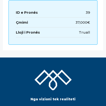
ID e Pronës
39
Çmimi
37,000€
Lloji i Pronës
Truall
Nga vizioni tek realiteti