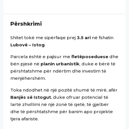
Përshkrimi
Shitet tokë me sipërfaqe prej
3.5 ari
në fshatin
Lubovë – Istog
.
Parcela është e pajisur me
fletëposeduese
dhe
bën pjesë në
planin urbanistik
, duke e bërë të
përshtatshme për ndërtim dhe investim të
menjëhershëm.
Toka ndodhet në një pozitë shumë të mirë, afër
Banjës së Istogut
, duke ofruar potencial të
lartë zhvillimi në një zonë të qetë, të gjelbër
dhe të përshtatshme për banim apo projekte
tjera afariste.