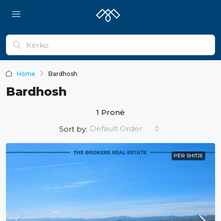
Home
Bardhosh
Bardhosh
1 Pronë
Default Order
Sort by:
PËR SHITJE