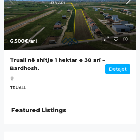
6,500€
/ari
Truall në shitje 1 hektar e 38 ari –
Bardhosh.
Detajet
TRUALL
Featured Listings