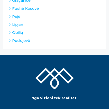
Graçanicë
Fushë Kosovë
Pejë
Lipjan
Obiliq
Podujevë
Nga vizioni tek realiteti