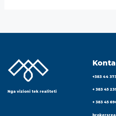
Konta
+383 44 37
+ 383 45 23
Nga vizioni tek realiteti
+ 383 45 69
brokersrea