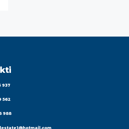
kti
3 937
9 562
6 988
lestate1@hotmail.com