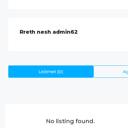
Rreth nesh admin62
Listimet (0)
Ag
No listing found.