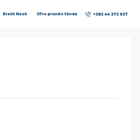
Rreth Nesh
Ofro pronën tënde
+383 44 373 937