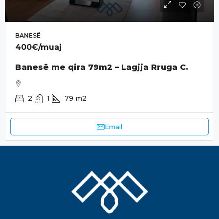
BANESË
400€
/muaj
Banesë me qira 79m2 – Lagjja Rruga C.
2
1
79
m2
Email