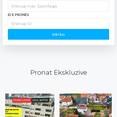
ID E PRONËS
Kërko
Pronat Ekskluzive
EKSKLUZIVE
PËR SHITJE