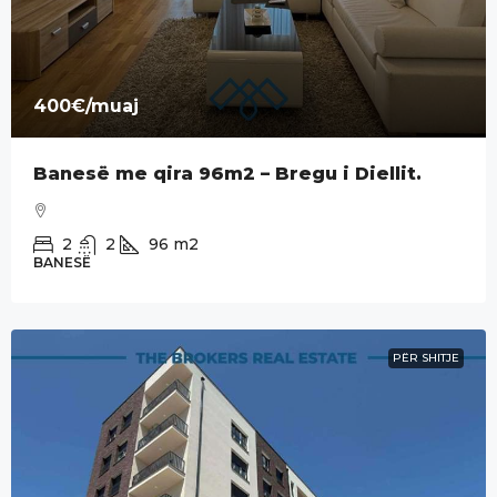
400€
/muaj
Banesë me qira 96m2 – Bregu i Diellit.
2
2
96
m2
BANESË
PËR SHITJE