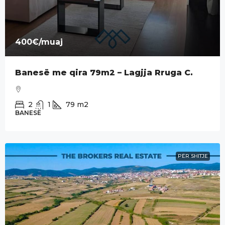
400€
/muaj
Banesë me qira 79m2 – Lagjja Rruga C.
2
1
79
m2
BANESË
PËR SHITJE