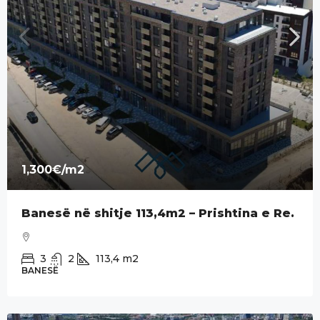
1,300€
/m2
Banesë në shitje 113,4m2 – Prishtina e Re.
3
2
113,4
m2
BANESË
PËR SHITJE