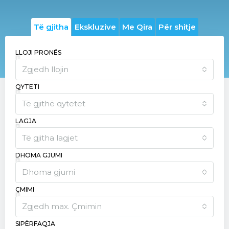
Të gjitha
Ekskluzive
Me Qira
Për shitje
LLOJI PRONËS
Zgjedh llojin
QYTETI
Të gjithë qytetet
LAGJA
Të gjitha lagjet
DHOMA GJUMI
Dhoma gjumi
ÇMIMI
Zgjedh max. Çmimin
SIPËRFAQJA