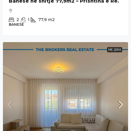
2
1
77,9
m2
BANESË
ME QIRA