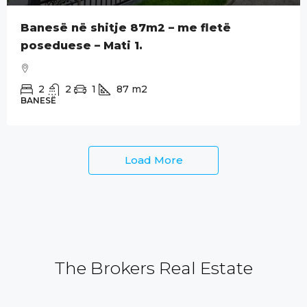
Banesë në shitje 87m2 – me fletë
poseduese – Mati 1.
2
2
1
87
m2
BANESË
Load More
The Brokers Real Estate