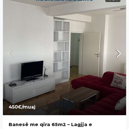
450€
/muaj
Banesë me qira 65m2 – Lagjja e
Muhaxherëve.