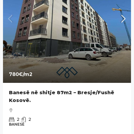
780€
/m2
Banesë në shitje 87m2 – Bresje/Fushë
Kosovë.
2
2
BANESË