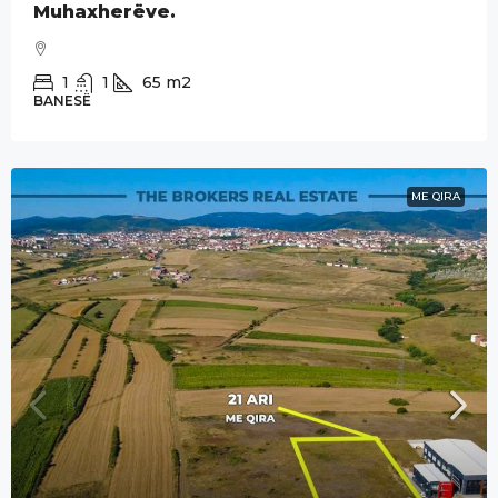
1
1
65
m2
BANESË
ME QIRA