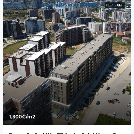
1,300€
/m2
Banesë në shitje 77,9m2 – Prishtina e Re.