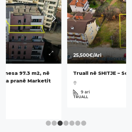
25,500€
/Ari
Truall në SHITJE – Sofali – 9 Ari
9
ari
TRUALL