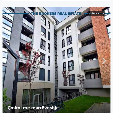
PËR SHITJE
Çmimi me marrëveshje