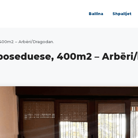
Ballina
Shpalljet
 400m2 – Arbëri/Dragodan.
ë poseduese, 400m2 – Arbëri