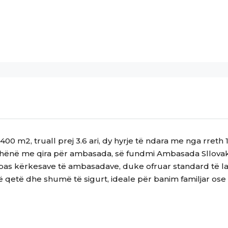
 400 m2, truall prej 3.6 ari, dy hyrje të ndara me nga rre
dhënë me qira për ambasada, së fundmi Ambasada Sllovake
pas kërkesave të ambasadave, duke ofruar standard të lar
të qetë dhe shumë të sigurt, ideale për banim familjar ose 