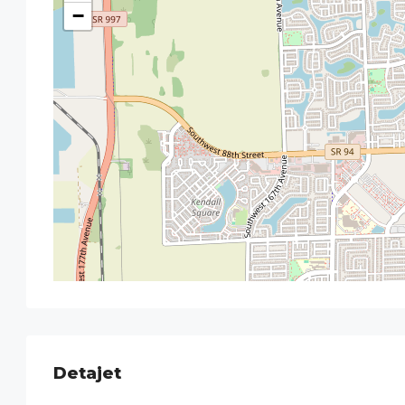
−
Detajet