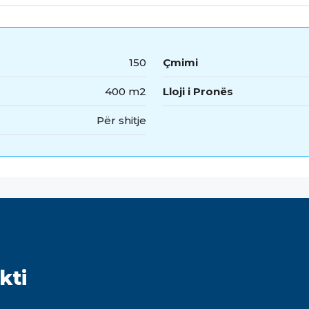
150
Çmimi
400 m2
Lloji i Pronës
Për shitje
kti