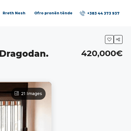
Rreth Nesh
Ofro pronën tënde
+383 44 373 937
/Dragodan.
420,000€
21 Images