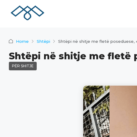
Home
Shtëpi
Shtëpi në shitje me fletë poseduese,
Shtëpi në shitje me flet
PËR SHITJE