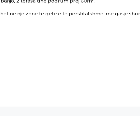
 banjo, 2 terasa dhe podrum prej 60m².
het në një zonë të qetë e të përshtatshme, me qasje shu