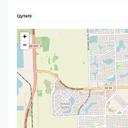
Qyteti:
+
−