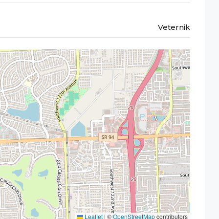
Veternik
Leaflet
|
©
OpenStreetMap
contributors