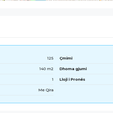
125
Çmimi
140 m2
Dhoma gjumi
1
Lloji i Pronës
Me Qira