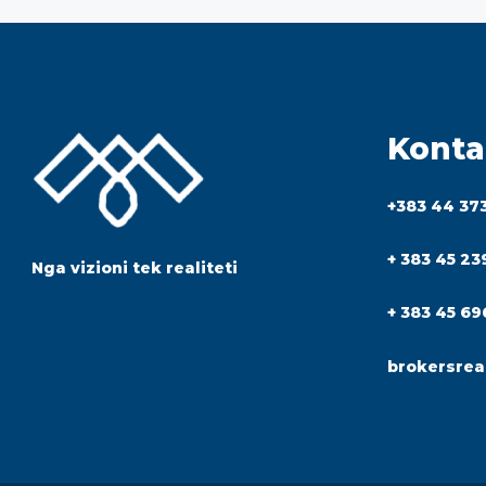
Konta
+383 44 37
+ 383 45 23
Nga vizioni tek realiteti
+ 383 45 69
brokersrea