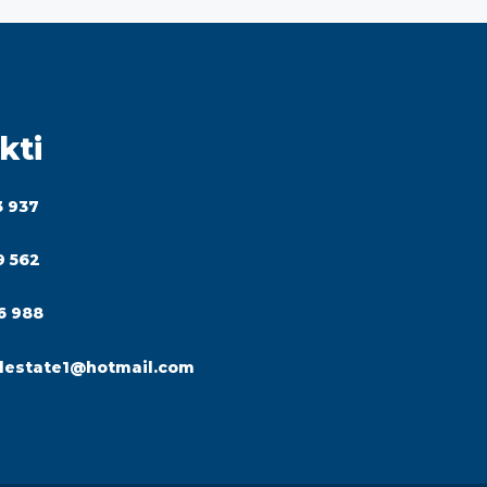
kti
3 937
9 562
6 988
lestate1@hotmail.com