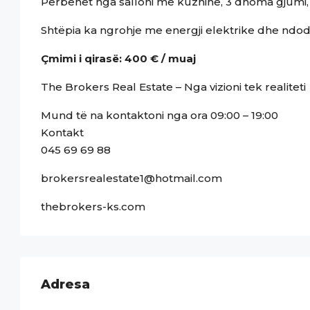
Përbëhet nga salloni me kuzhinë, 3 dhoma gjumi,
Shtëpia ka ngrohje me energji elektrike dhe ndod
Çmimi i qirasë: 400 € / muaj
The Brokers Real Estate – Nga vizioni tek realiteti
Mund të na kontaktoni nga ora 09:00 – 19:00
Kontakt
045 69 69 88
brokersrealestate1@hotmail.com
thebrokers-ks.com
Adresa