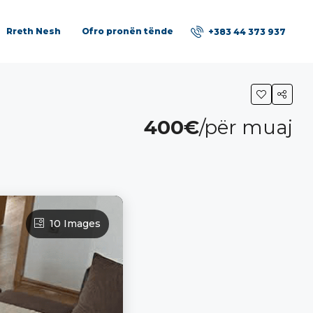
Rreth Nesh
Ofro pronën tënde
+383 44 373 937
400€
/për muaj
10 Images