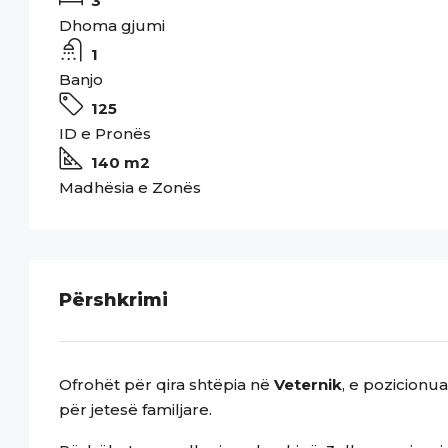
3
Dhoma gjumi
1
Banjo
125
ID e Pronës
140 m2
Madhësia e Zonës
Përshkrimi
Ofrohët për qira shtëpia në
Veternik
, e pozicionu
për jetesë familjare.