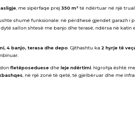
asligje
, me sipërfaqe prej
350 m²
të ndërtuar në një trual
shte shumë funksionale: në përdhesë gjendet garazh i për
 dytë sallon shtesë me banjo dhe terasë, ndërsa në katin 
mi, 4 banjo, terasa dhe depo
. Gjithashtu ka
2 hyrje të veç
mbinuar.
sedon
fletëposeduese
dhe
leje ndërtimi
. Ngrohja është m
okbashqes
, në një zonë të qetë, të gjelbëruar dhe me infra