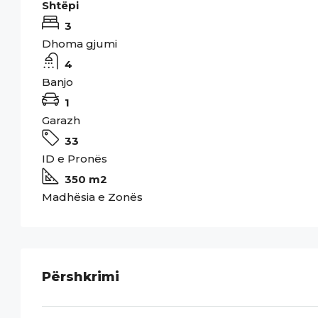
Shtëpi
3
Dhoma gjumi
4
Banjo
1
Garazh
33
ID e Pronës
350 m2
Madhësia e Zonës
Përshkrimi