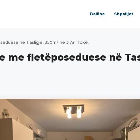
Ballina
Shpalljet
oseduese në Tasligje, 350m² në 3 Ari Tokë.
je me fletëposeduese në Tas