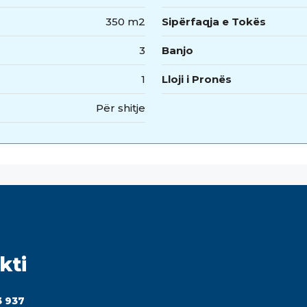
350 m2
Sipërfaqja e Tokës
3
Banjo
1
Lloji i Pronës
Për shitje
kti
3 937