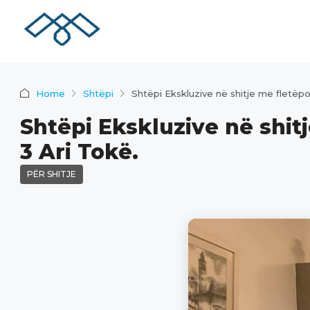
Home
Shtëpi
Shtëpi Ekskluzive në shitje me fletëp
Shtëpi Ekskluzive në shit
3 Ari Tokë.
PËR SHITJE