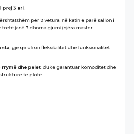
l prej
3 ari
..
shtatshëm për 2 vetura, në katin e parë sallon i
e tretë janë 3 dhoma gjumi (njëra master
anta
, gjë që ofron fleksibilitet dhe funksionalitet
e
rrymë dhe pelet
, duke garantuar komoditet dhe
strukturë të plotë.