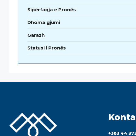
Sipërfaqja e Pronës
Dhoma gjumi
Garazh
Statusi i Pronës
Konta
+383 44 37