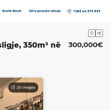
Rreth Nesh
Ofro pronën tënde
+383 44 373 937
ligje, 350m² në
300,000€
20 Images