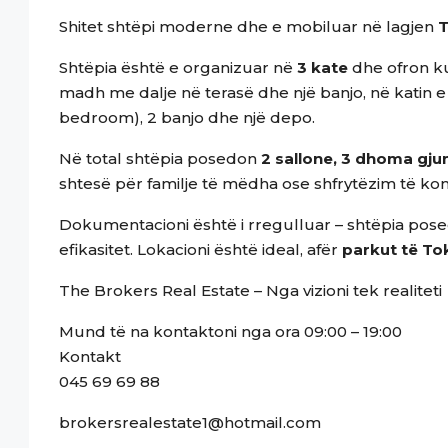
Shitet shtëpi moderne dhe e mobiluar në lagjen
T
Shtëpia është e organizuar në
3 kate
dhe ofron ku
madh me dalje në terasë dhe një banjo, në katin e
bedroom), 2 banjo dhe një depo.
Në total shtëpia posedon
2 sallone, 3 dhoma gju
shtesë për familje të mëdha ose shfrytëzim të ko
Dokumentacioni është i rregulluar – shtëpia po
efikasitet. Lokacioni është ideal, afër
parkut të T
The Brokers Real Estate – Nga vizioni tek realiteti
Mund të na kontaktoni nga ora 09:00 – 19:00
Kontakt
045 69 69 88
brokersrealestate1@hotmail.com