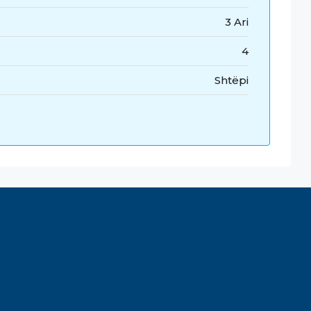
3 Ari
4
Shtëpi