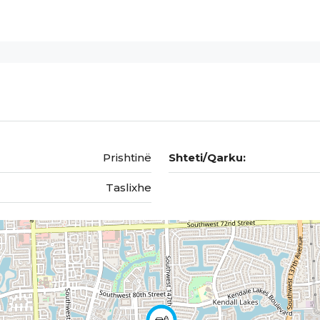
Prishtinë
Shteti/Qarku:
Taslixhe