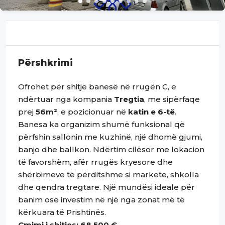
Përshkrimi
Ofrohet për shitje banesë në rrugën C, e
ndërtuar nga kompania
Tregtia
, me sipërfaqe
prej
56m²
, e pozicionuar në
katin e 6-të
.
Banesa ka organizim shumë funksional që
përfshin sallonin me kuzhinë, një dhomë gjumi,
banjo dhe ballkon. Ndërtim cilësor me lokacion
të favorshëm, afër rrugës kryesore dhe
shërbimeve të përditshme si markete, shkolla
dhe qendra tregtare. Një mundësi ideale për
banim ose investim në një nga zonat më të
kërkuara të Prishtinës.
Çmimi i shitjes: 68,500 €