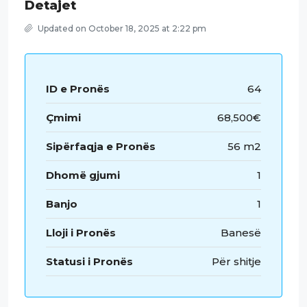
Detajet
Updated on October 18, 2025 at 2:22 pm
ID e Pronës
64
Çmimi
68,500€
Sipërfaqja e Pronës
56 m2
Dhomë gjumi
1
Banjo
1
Lloji i Pronës
Banesë
Statusi i Pronës
Për shitje