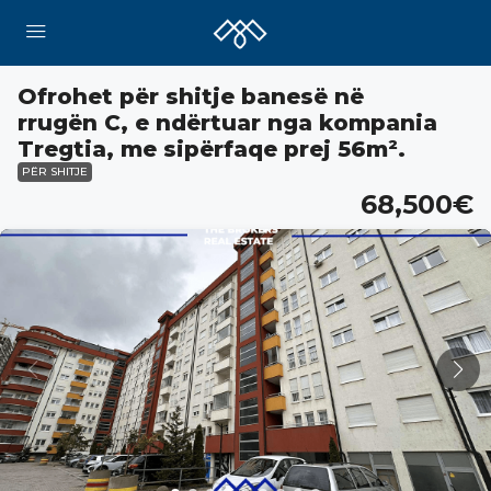
Ofrohet për shitje banesë në
rrugën C, e ndërtuar nga kompania
Tregtia, me sipërfaqe prej 56m².
PËR SHITJE
68,500€