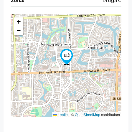
Zona:
Rruga C
+
−
Leaflet
|
©
OpenStreetMap
contributors