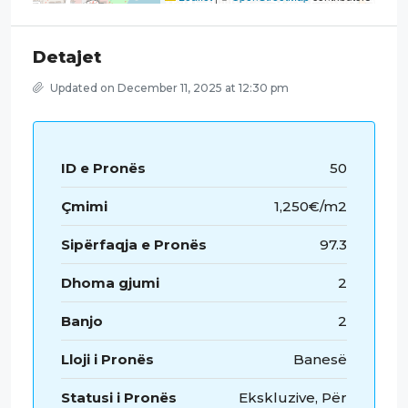
Detajet
Updated on December 11, 2025 at 12:30 pm
ID e Pronës
50
Çmimi
1,250€/m2
Sipërfaqja e Pronës
97.3
Dhoma gjumi
2
Banjo
2
Lloji i Pronës
Banesë
Statusi i Pronës
Ekskluzive, Për