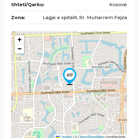
Shteti/Qarku:
Kosovë
Zona:
Lagje e spitalit, Rr. Muharrem Fejza
+
−
Leaflet
|
©
OpenStreetMap
contributors