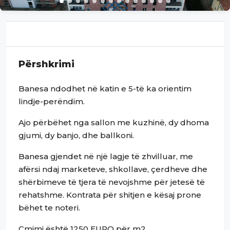
Përshkrimi
Banesa ndodhet në katin e 5-të ka orientim
lindje-perëndim.
Ajo përbëhet nga sallon me kuzhinë, dy dhoma
gjumi, dy banjo, dhe ballkoni.
Banesa gjendet në një lagje të zhvilluar, me
afërsi ndaj marketeve, shkollave, çerdheve dhe
shërbimeve të tjera të nevojshme për jetesë të
rehatshme. Kontrata për shitjen e kësaj prone
bëhet te noteri.
Çmimi është 1250 EURO për m2