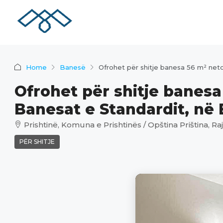
Home
Banesë
Ofrohet për shitje banesa 56 m² neto
Ofrohet për shitje banesa
Banesat e Standardit, në B
Prishtinë, Komuna e Prishtinës / Opština Priština, Raj
PËR SHITJE