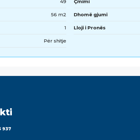
49
Çmimi
56 m2
Dhomë gjumi
1
Lloji i Pronës
Për shitje
kti
3 937