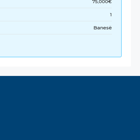
75,000€
1
Banesë