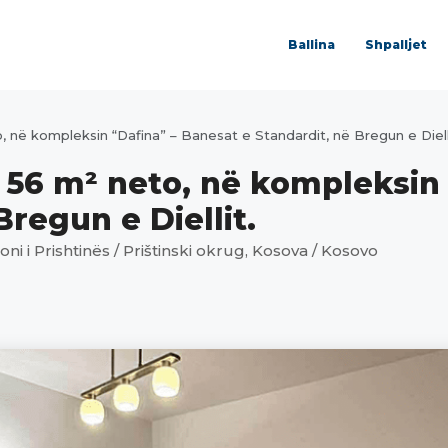
Ballina
Shpalljet
, në kompleksin “Dafina” – Banesat e Standardit, në Bregun e Diell
 56 m² neto, në kompleksin 
regun e Diellit.
oni i Prishtinës / Prištinski okrug, Kosova / Kosovo