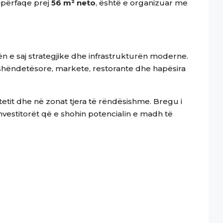
sipërfaqe prej
56 m² neto
, është e organizuar me
ën e saj strategjike dhe infrastrukturën moderne.
ra shëndetësore, markete, restorante dhe hapësira
etit dhe në zonat tjera të rëndësishme. Bregu i
investitorët që e shohin potencialin e madh të