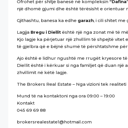
Ofrohet për shitje banesë në kompleksin
“Dafina
një dhomë gjumi dhe është tërësisht e orientuar nga
Gjithashtu, banesa ka edhe
garazh
, i cili shitet 
Lagjja
Bregu i Diellit
është një nga zonat më të mëd
Kjo lagje ka përjetuar një zhvillim të shpejtë vit
të gjelbra që e bëjnë shumë të përshtatshme për
Ajo është e lidhur ngushtë me rrugët kryesore të 
Diellit është i kërkuar si nga familjet që duan nj
zhvillimit në këtë lagje.
The Brokers Real Estate – Nga vizioni tek realiteti
Mund të na kontaktoni nga ora 09:00 – 19:00
Kontakt
045 69 69 88
brokersrealestate1@hotmail.com