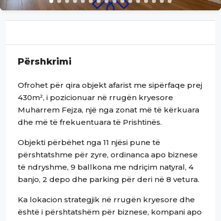
Përshkrimi
Ofrohet për qira objekt afarist me sipërfaqe prej
430m², i pozicionuar në rrugën kryesore
Muharrem Fejza, një nga zonat më të kërkuara
dhe më të frekuentuara të Prishtinës.
Objekti përbëhet nga 11 njësi pune të
përshtatshme për zyre, ordinanca apo biznese
të ndryshme, 9 ballkona me ndriçim natyral, 4
banjo, 2 depo dhe parking për deri në 8 vetura.
Ka lokacion strategjik në rrugën kryesore dhe
është i përshtatshëm për biznese, kompani apo