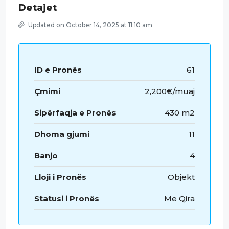
Detajet
Updated on October 14, 2025 at 11:10 am
ID e Pronës
61
Çmimi
2,200€/muaj
Sipërfaqja e Pronës
430 m2
Dhoma gjumi
11
Banjo
4
Lloji i Pronës
Objekt
Statusi i Pronës
Me Qira