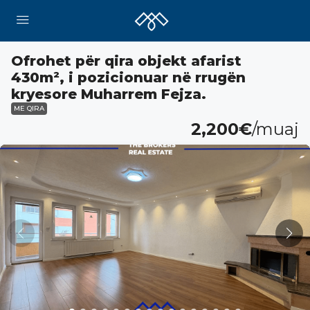
Ofrohet për qira objekt afarist
430m², i pozicionuar në rrugën
kryesore Muharrem Fejza.
ME QIRA
2,200€
/muaj