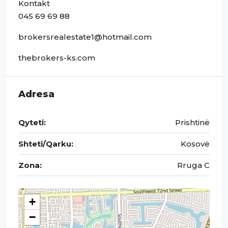
Kontakt
045 69 69 88
brokersrealestate1@hotmail.com
thebrokers-ks.com
Adresa
Qyteti:
Prishtinë
Shteti/Qarku:
Kosovë
Zona:
Rruga C
+
−