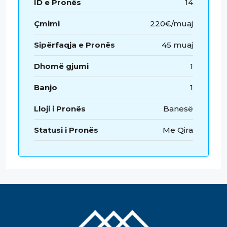
ID e Pronës
14
Çmimi
220€/muaj
Sipërfaqja e Pronës
45 muaj
Dhomë gjumi
1
Banjo
1
Lloji i Pronës
Banesë
Statusi i Pronës
Me Qira