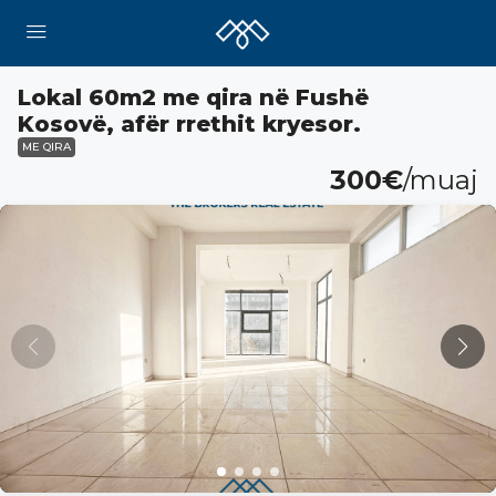
Lokal 60m2 me qira në Fushë
Kosovë, afër rrethit kryesor.
ME QIRA
300€
/muaj