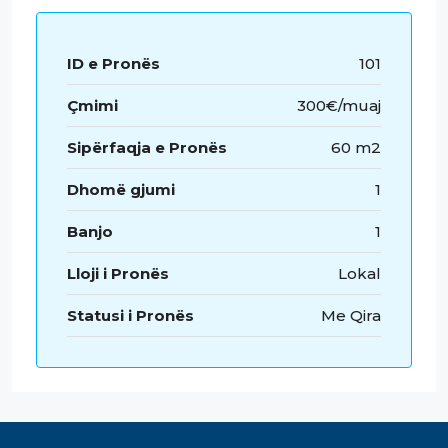
ID e Pronës
101
Çmimi
300€/muaj
Sipërfaqja e Pronës
60 m2
Dhomë gjumi
1
Banjo
1
Lloji i Pronës
Lokal
Statusi i Pronës
Me Qira