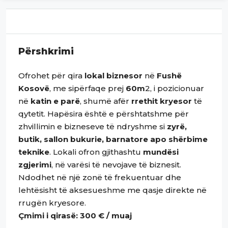
Përshkrimi
Ofrohet për qira
lokal biznesor
në
Fushë
Kosovë
, me sipërfaqe prej
60m
2, i pozicionuar
në
katin e parë
, shumë afër
rrethit kryesor
të
qytetit. Hapësira është e përshtatshme për
zhvillimin e bizneseve të ndryshme si
zyrë,
butik, sallon bukurie, barnatore apo shërbime
teknike
. Lokali ofron gjithashtu
mundësi
zgjerimi
, në varësi të nevojave të biznesit.
Ndodhet në një zonë të frekuentuar dhe
lehtësisht të aksesueshme me qasje direkte në
rrugën kryesore.
Çmimi i qirasë: 300 € / muaj