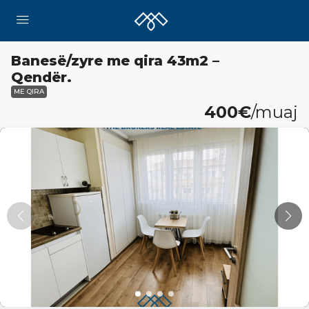
Banesë/zyre me qira 43m2 –
Qendër.
ME QIRA
400€
/muaj