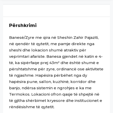
Përshkrimi
Banesë/Zyre me qira në Sheshin Zahir Pajaziti,
në qendër të qytetit, me pamje direkte nga
sheshi dhe lokacion shumë atraktiv për
veprimtari afariste. Banesa gjendet në katin e 4-
të, ka sipërfaqe prej 43m² dhe është shumë e
përshtatshme për zyre, ordinancë ose aktivitete
të ngjashme. Hapësira përbëhet nga dy
hapësira pune, sallon, kuzhinë, korridor dhe
banjo, ndërsa sistemin e ngrohjes e ka me
Termokos. Lokacioni ofron qasje të shpejtë në
të gjitha shërbimet kryesore dhe institucionet e
rëndësishme të qytetit.