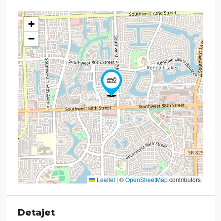
+
−
Leaflet
|
©
OpenStreetMap
contributors
Detajet