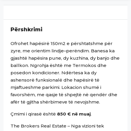
Përshkrimi
Ofrohet hapësirë 150m2 e përshtatshme për
zyre, me orientim lindje–perëndim. Banesa ka
gjashtë hapësira pune, dy kuzhina, dy banjo dhe
ballkon. Ngrohja është me Termokos dhe
posedon kondicioner. Ndërtesa ka dy
ashensorë funksionalë dhe hapësirë të
mjaftueshme parkimi. Lokacion shumë i
favorshëm, me qasje të shpejtë në qendër dhe
afër të gjitha shërbimeve të nevojshme.
Çmimi i qirasë është
850 € në muaj
.
The Brokers Real Estate – Nga vizioni tek