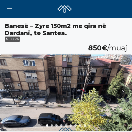
Banesë – Zyre 150m2 me qira në
Dardani, te Santea.
ME QIRA
850€
/muaj