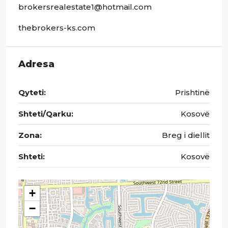
brokersrealestate1@hotmail.com
thebrokers-ks.com
Adresa
Qyteti:
Prishtinë
Shteti/Qarku:
Kosovë
Zona:
Breg i diellit
Shteti:
Kosovë
+
−