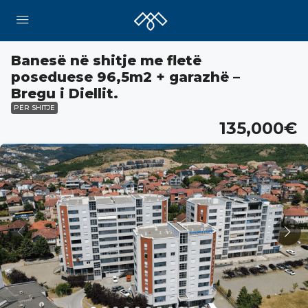
Banesë në shitje me fletë
poseduese 96,5m2 + garazhë –
Bregu i Diellit.
PËR SHITJE
135,000€