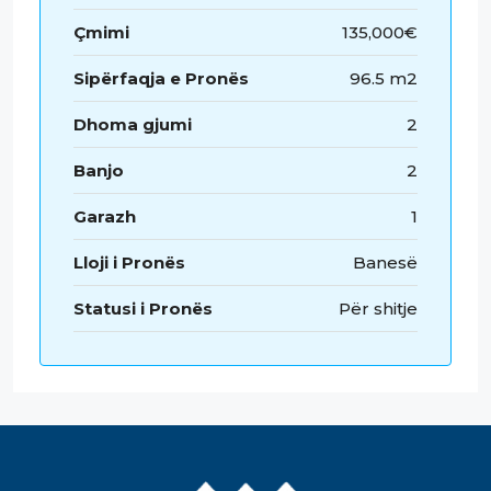
Çmimi
135,000€
Sipërfaqja e Pronës
96.5 m2
Dhoma gjumi
2
Banjo
2
Garazh
1
Lloji i Pronës
Banesë
Statusi i Pronës
Për shitje