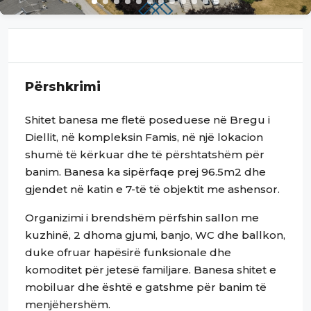
Përshkrimi
Shitet banesa me fletë poseduese në Bregu i
Diellit, në kompleksin Famis, në një lokacion
shumë të kërkuar dhe të përshtatshëm për
banim. Banesa ka sipërfaqe prej 96.5m2 dhe
gjendet në katin e 7-të të objektit me ashensor.
Organizimi i brendshëm përfshin sallon me
kuzhinë, 2 dhoma gjumi, banjo, WC dhe ballkon,
duke ofruar hapësirë funksionale dhe
komoditet për jetesë familjare. Banesa shitet e
mobiluar dhe është e gatshme për banim të
menjëhershëm.