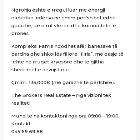
Ngrohja është e rregulluar me energji
elektrike, ndërsa në çmim përfshihet edhe
garazhë, që e rrit vlerën dhe komoditetin e
pronës.
Kompleksi Famis ndodhet afër banesave të
bardha dhe shkollës fillore “Iliria”, me qasje të
lehtë në rrugët kryesore dhe të gjitha
shërbimet e nevojshme.
Çmimi: 135,000€ (me garazhë të përfshirë).
The Brokers Real Estate – Nga vizioni tek
realiteti
Mund të na kontaktoni nga ora 09:00 – 19:00
Kontakt
045 69 69 88