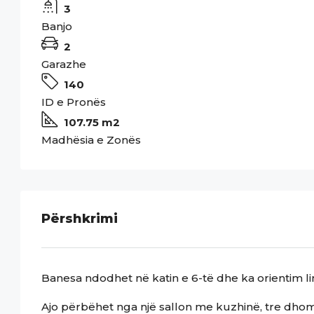
3
Banjo
2
Garazhe
140
ID e Pronës
107.75 m2
Madhësia e Zonës
Përshkrimi
Banesa ndodhet në katin e 6-të dhe ka orientim l
Ajo përbëhet nga një sallon me kuzhinë, tre dhom