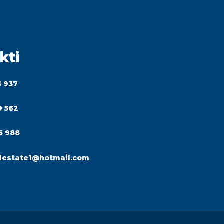
kti
3 937
9 562
6 988
lestate1@hotmail.com