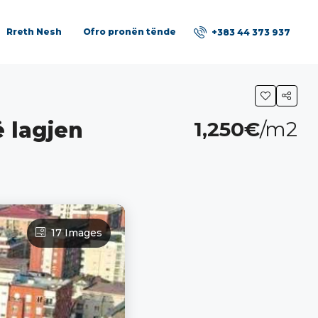
Rreth Nesh
Ofro pronën tënde
+383 44 373 937
 lagjen
1,250€
/m2
17 Images