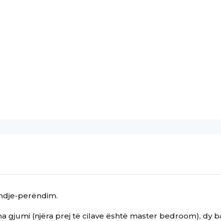
indje-perëndim.
a gjumi (njëra prej të cilave është master bedroom), dy 