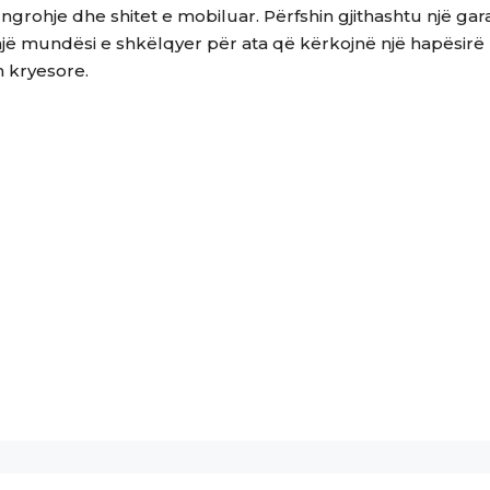
grohje dhe shitet e mobiluar. Përfshin gjithashtu një g
një mundësi e shkëlqyer për ata që kërkojnë një hapësirë
n kryesore.