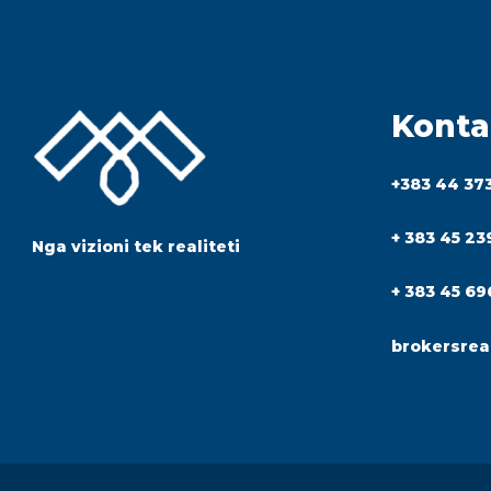
Konta
+383 44 37
+ 383 45 23
Nga vizioni tek realiteti
+ 383 45 69
brokersrea