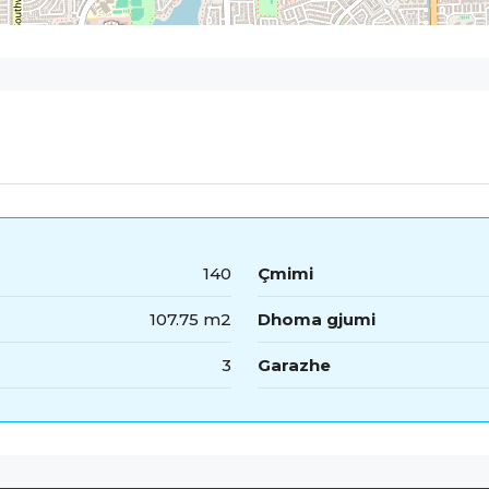
140
Çmimi
107.75 m2
Dhoma gjumi
3
Garazhe