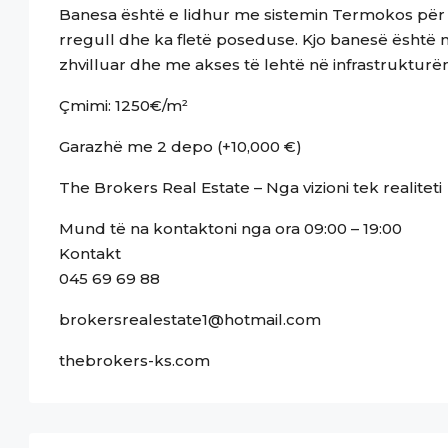
Banesa është e lidhur me sistemin Termokos për n
rregull dhe ka fletë poseduse. Kjo banesë është 
zhvilluar dhe me akses të lehtë në infrastrukturë
Çmimi: 1250€/m²
Garazhë me 2 depo (+10,000 €)
The Brokers Real Estate – Nga vizioni tek realiteti
Mund të na kontaktoni nga ora 09:00 – 19:00
Kontakt
045 69 69 88
brokersrealestate1@hotmail.com
thebrokers-ks.com