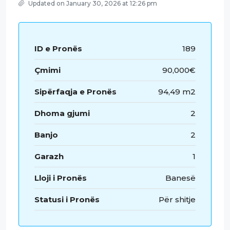
Updated on January 30, 2026 at 12:26 pm
ID e Pronës
189
Çmimi
90,000€
Sipërfaqja e Pronës
94,49 m2
Dhoma gjumi
2
Banjo
2
Garazh
1
Lloji i Pronës
Banesë
Statusi i Pronës
Për shitje