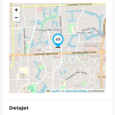
+
−
Leaflet
|
©
OpenStreetMap
contributors
Detajet