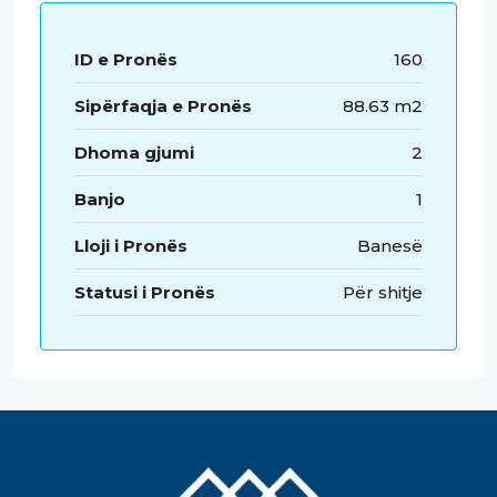
ID e Pronës
160
Sipërfaqja e Pronës
88.63 m2
Dhoma gjumi
2
Banjo
1
Lloji i Pronës
Banesë
Statusi i Pronës
Për shitje