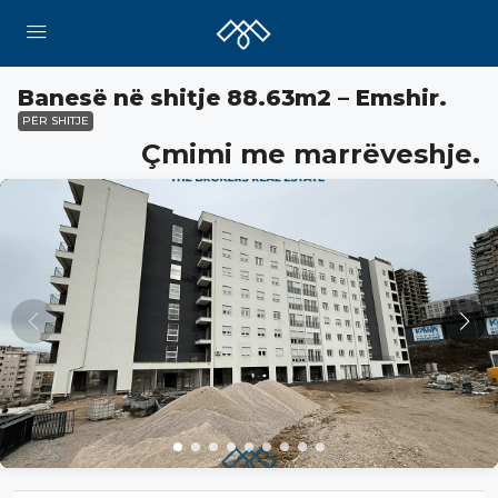
Banesë në shitje 88.63m2 – Emshir.
PËR SHITJE
Çmimi me marrëveshje.