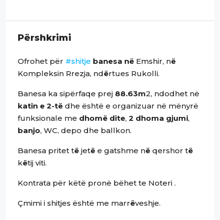
Përshkrimi
Ofrohet për
#shitje
banesa në
Emshir, n
ë
Kompleksin Rrezja, nd
ë
rtues Rukolli.
Banesa ka sipërfaqe prej
88.63m
2, ndodhet në
katin e 2-të
dhe është e organizuar në mënyrë
funksionale me
dhomë dite
,
2 dhoma gjumi
,
banjo
, WC, depo dhe ballkon.
Banesa pritet t
ë
jet
ë
e gatshme n
ë
qershor t
ë
k
ë
tij viti.
Kontrata për këtë pronë bëhet te Noteri .
Çmimi i shitjes është me marr
ë
veshje.