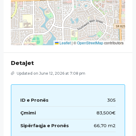
Leaflet
|
©
OpenStreetMap
contributors
Detajet
Updated on June 12, 2026 at 7:08 pm
ID e Pronës
305
Çmimi
83,500€
Sipërfaqja e Pronës
66,70 m2