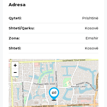
Adresa
Qyteti:
Prishtinë
Shteti/Qarku:
Kosovë
Zona:
Emshir
Shteti:
Kosovë
+
−