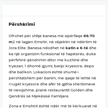
Përshkrimi
Ofrohet për shitje banesa me sipërfaqe
66.70
m
2 në lagjen Emshir, në objektin në ndërtim të
Jora Elite. Banesa ndodhet në
katin e 6-të
dhe
ka një organizim funksional të hapësirës, duke
përfshirë qëndrimin ditor me kuzhinë dhe
tryezari, 1 dhomë gjumi, banjo kryesore, depo
dhe ballkon. Lokacioni është shumë i
përshtatshëm për banim, me qasje të lehtë në
rrugët kryesore dhe afër të gjitha shërbimeve
të nevojshme, pranë restaurantit Golden dhe
Qendrës së Mjekësisë Familjare.
Zona e Emshirit është ndër më të kërkuarat në