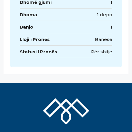
Dhomë gjumi
1
Dhoma
1 depo
Banjo
1
Lloji i Pronës
Banesë
Statusi i Pronës
Për shitje