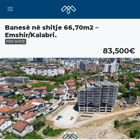
Banesë në shitje 66,70m2 –
Emshir/Kalabri.
PËR SHITJE
83,500€