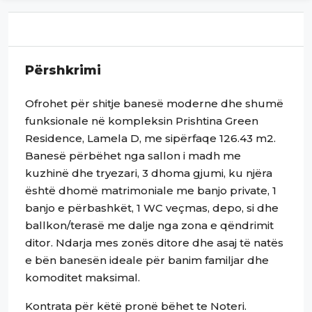
Përshkrimi
Ofrohet për shitje banesë moderne dhe shumë
funksionale në kompleksin Prishtina Green
Residence, Lamela D, me sipërfaqe 126.43 m2.
Banesë përbëhet nga sallon i madh me
kuzhinë dhe tryezari, 3 dhoma gjumi, ku njëra
është dhomë matrimoniale me banjo private, 1
banjo e përbashkët, 1 WC veçmas, depo, si dhe
ballkon/terasë me dalje nga zona e qëndrimit
ditor. Ndarja mes zonës ditore dhe asaj të natës
e bën banesën ideale për banim familjar dhe
komoditet maksimal.
Kontrata për këtë pronë bëhet te Noteri.