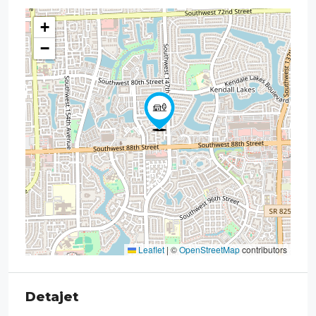
+
−
Leaflet
|
©
OpenStreetMap
contributors
Detajet