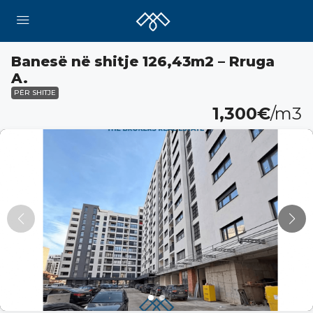
Banesë në shitje 126,43m2 – Rruga
A.
PËR SHITJE
1,300€
/m3