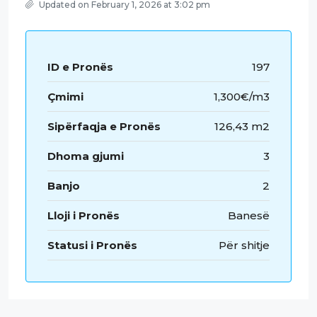
Updated on February 1, 2026 at 3:02 pm
ID e Pronës
197
Çmimi
1,300€/m3
Sipërfaqja e Pronës
126,43 m2
Dhoma gjumi
3
Banjo
2
Lloji i Pronës
Banesë
Statusi i Pronës
Për shitje