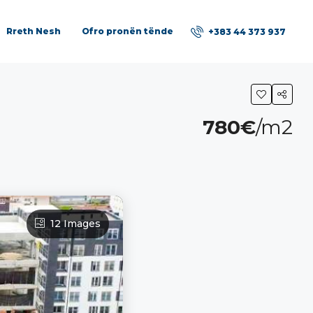
Rreth Nesh
Ofro pronën tënde
+383 44 373 937
780€
/m2
12 Images