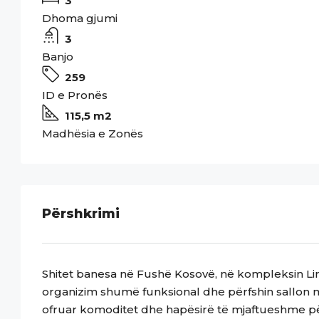
3
Dhoma gjumi
3
Banjo
259
ID e Pronës
115,5 m2
Madhësia e Zonës
Përshkrimi
Shitet banesa në Fushë Kosovë, në kompleksin Lind
organizim shumë funksional dhe përfshin sallon m
ofruar komoditet dhe hapësirë të mjaftueshme për