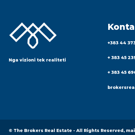
Konta
+383 44 37
+ 383 45 23
Nga vizioni tek realiteti
+ 383 45 69
brokersrea
© The Brokers Real Estate - All Rights Reserved, ma