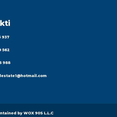
kti
3 937
9 562
6 988
lestate1@hotmail.com
intained by
WOX 90S L.L.C