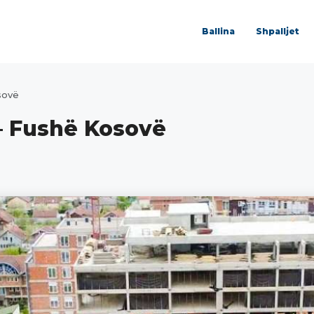
Ballina
Shpalljet
sovë
 – Fushë Kosovë