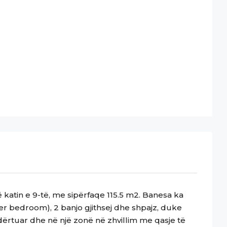
katin e 9-të, me sipërfaqe 115.5 m2. Banesa ka
r bedroom), 2 banjo gjithsej dhe shpajz, duke
ërtuar dhe në një zonë në zhvillim me qasje të