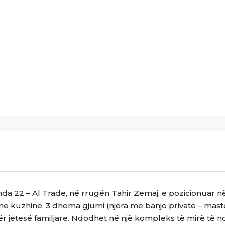
a 22 – Al Trade, në rrugën Tahir Zemaj, e pozicionuar në 
e kuzhinë, 3 dhoma gjumi (njëra me banjo private – maste
 jetesë familjare. Ndodhet në një kompleks të mirë të nd