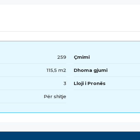
259
Çmimi
115,5 m2
Dhoma gjumi
3
Lloji i Pronës
Për shitje