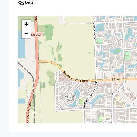
Qyteti:
+
−