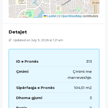
Leaflet
|
©
OpenStreetMap
contributors
Detajet
Updated on July 9, 2026 at 1:21 am
ID e Pronës
313
Çmimi
Çmimi me
marreveshje.
Sipërfaqja e Pronës
104,51 m2
Dhoma gjumi
3
Banjo
2