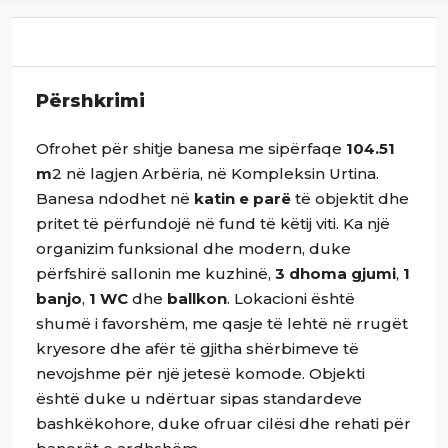
Përshkrimi
Ofrohet për shitje banesa me sipërfaqe
104.51
m
2 në lagjen Arbëria, në Kompleksin Urtina.
Banesa ndodhet në
katin e parë
të objektit dhe
pritet të përfundojë në fund të këtij viti. Ka një
organizim funksional dhe modern, duke
përfshirë sallonin me kuzhinë,
3 dhoma gjumi
,
1
banjo
,
1 WC
dhe
ballkon
. Lokacioni është
shumë i favorshëm, me qasje të lehtë në rrugët
kryesore dhe afër të gjitha shërbimeve të
nevojshme për një jetesë komode. Objekti
është duke u ndërtuar sipas standardeve
bashkëkohore, duke ofruar cilësi dhe rehati për