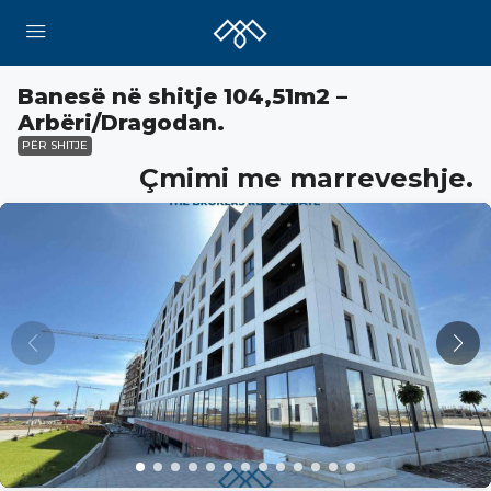
Banesë në shitje 104,51m2 –
Arbëri/Dragodan.
PËR SHITJE
Çmimi me marreveshje.