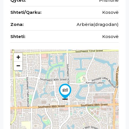
Qyteti:
Prishtinë
Shteti/Qarku:
Kosovë
Zona:
Arbëria(dragodan)
Shteti:
Kosovë
+
−