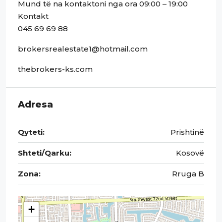
Mund të na kontaktoni nga ora 09:00 – 19:00
Kontakt
045 69 69 88
brokersrealestate1@hotmail.com
thebrokers-ks.com
Adresa
Qyteti:
Prishtinë
Shteti/Qarku:
Kosovë
Zona:
Rruga B
+