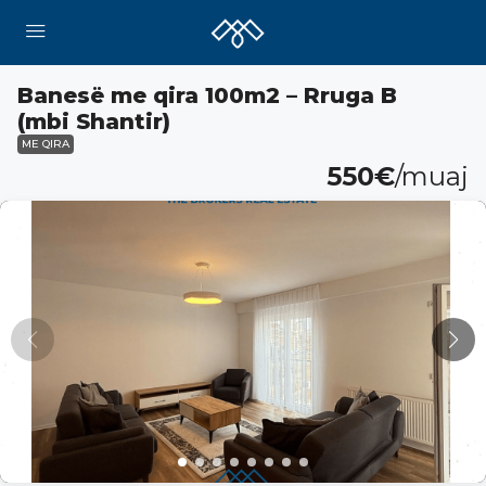
Banesë me qira 100m2 – Rruga B
(mbi Shantir)
ME QIRA
550€
/muaj