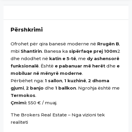
Përshkrimi
Ofrohet për qira banesë moderne në
Rrugën B
,
mbi
Shantirin
. Banesa ka
sipërfaqe prej 100m
2
dhe ndodhet në
katin e 5-të
, me
dy ashensorë
funksionalë
. Është
e pabanuar më herët
dhe
e
mobiluar në mënyrë moderne
.
Përbëhet nga:
1 sallon
,
1 kuzhinë
,
2 dhoma
gjumi
,
2 banjo
dhe
1 ballkon
. Ngrohja është me
Termokos
.
Çmimi:
550 € / muaj.
The Brokers Real Estate – Nga vizioni tek
realiteti