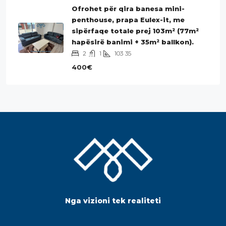
Ofrohet për qira banesa mini-
penthouse, prapa Eulex-it, me
sipërfaqe totale prej 103m² (77m²
hapësirë banimi + 35m² ballkon).
2
1
103
35
400€
Nga vizioni tek realiteti