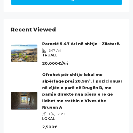
Recent Viewed
Parcelë 5.47 Ari në shitje – Zllatarë.
5,47
Ari
TRUALL
20,000€/Ari
Ofrohet për shitje lokal me
sipërfaqe prej 28.9m², i pozicionuar
në vijën e parë në Rrugën B, me
pamje direkte nga pjesa e re që
lidhet me rrethin e Vives dhe
Rrugën A
1
28.9
LOKAL
2,500€